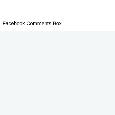
Facebook Comments Box
Jalan P. Suryanata Komplek Sekumpul Hill RT. 14 Kelurahan Bukit Pinang, Kecamatan Samarinda Ulu
Kota Samarinda Kalimantan Timur | Telepon : 0852-4906-6678 | Iklan : berandadotco@gmail.com | Rilis
dan Hak Jawab : redaksiberanda.co@gmail.com
Yuk Ikuti Kami
SEND