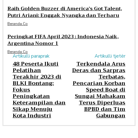
Raih Golden Buzzer di America’s Got Talent,
Putri Ariani: Enggak Nyangka dan Terharu
Beranda.co
Peringkat FIFA April 2023 : Indonesia Naik,
Argentina Nomor 1
Beranda.co
Artikulli paraprak
Artikulli tjetër
48 Peserta Ikuti
Terkendala Arus
Pelatihan
Deras dan Sarpras
Terakhir 2023 di
Terbatas,
BLKI Bontang:
Pencarian Korban
Fokus
Speed Boat di
Peningkatan
Sungai Mahakam
Keterampilan dan
Terus Diperluas
Sikap Menuju
BPBD dan Tim
Kota Industri
Gabungan