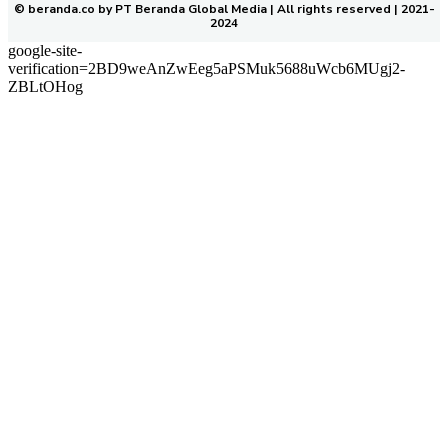
© beranda.co by PT Beranda Global Media | All rights reserved | 2021-
2024
google-site-
verification=2BD9weAnZwEeg5aPSMuk5688uWcb6MUgj2-
ZBLtOHog