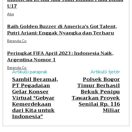
U17
Abe
Raih Golden Buzzer di America’s Got Talent,
Putri Ariani: Enggak Nyangka dan Terharu
Beranda.co
Peringkat FIFA April 2023 : Indonesia Naik,
Argentina Nomor 1
Beranda.co
Artikulli paraprak
Artikulli tjetër
Sambil Beramal,
Polsek Bogor
PT Pegadaian
Timur Berhasil
Gelar Konser
Bekuk Penipu
Virtual “Gebyar
Tawarkan Proyek
Kemerdekaan
Senilai Rp. 116
dari Kita untuk
Miliar
Indonesia”