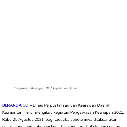
Pengawasan Kearsipan 2021 Digelar via Online
BERANDA.CO
– Dinas Perpustakaan dan Kearsipan Daerah
Kalimantan Timur mengikuti kegiatan Pengawasan Kearsipan 2021,
Rabu 25 Agustus 2021, pagi tadi. Jika sebelumnya dilaksanakan
secara langsung, tahun ini kegiatan kegiatan dilakukan via online.