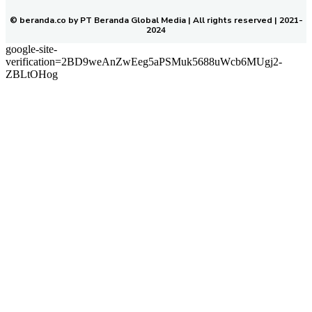
© beranda.co by PT Beranda Global Media | All rights reserved | 2021-
2024
google-site-
verification=2BD9weAnZwEeg5aPSMuk5688uWcb6MUgj2-
ZBLtOHog