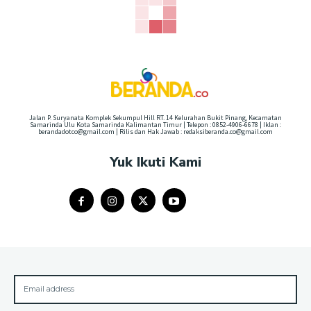
Jalan P. Suryanata Komplek Sekumpul Hill RT. 14 Kelurahan Bukit Pinang, Kecamatan
Samarinda Ulu Kota Samarinda Kalimantan Timur | Telepon : 0852-4906-6678 | Iklan :
berandadotco@gmail.com | Rilis dan Hak Jawab : redaksiberanda.co@gmail.com
Yuk Ikuti Kami