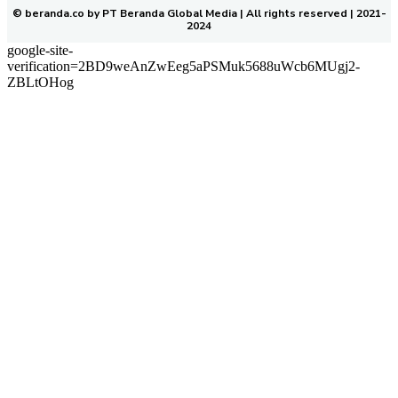
© beranda.co by PT Beranda Global Media | All rights reserved | 2021-
2024
google-site-
verification=2BD9weAnZwEeg5aPSMuk5688uWcb6MUgj2-
ZBLtOHog