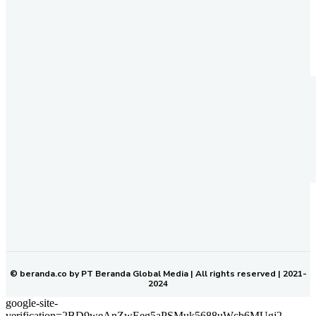
REDAKSI
PEDOMAN MEDIA SIBER
KODE ETIK JURNALISTIK
SOP PERLINDUNGAN WARTAWAN
NETWORK
BERANDA KALTIM
© beranda.co by PT Beranda Global Media | All rights reserved | 2021-
2024
google-site-
verification=2BD9weAnZwEeg5aPSMuk5688uWcb6MUgj2-