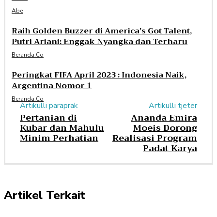
Abe
Raih Golden Buzzer di America’s Got Talent,
Putri Ariani: Enggak Nyangka dan Terharu
Beranda.co
Peringkat FIFA April 2023 : Indonesia Naik,
Argentina Nomor 1
Beranda.co
Artikulli paraprak
Artikulli tjetër
Pertanian di
Ananda Emira
Kubar dan Mahulu
Moeis Dorong
Minim Perhatian
Realisasi Program
Padat Karya
Artikel Terkait