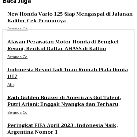
Baca Juga
New Honda Vario 125 Siap Mengaspal di Jalanan
Kaltim, Cek Promonya
Beranda.co
Alasan Perawatan Motor Honda di Bengkel
Resmi, Berikut Daftar AHASS di Kaltim
Beranda.co
Indonesia Resmi Jadi Tuan Rumah Piala Dunia
U17
Abe
Raih Golden Buzzer di America’s Got Talent,
Putri Ariani: Enggak Nyangka dan Terharu
Beranda.co
Peringkat FIFA April 2023 : Indonesia Naik,
Argentina Nomor 1