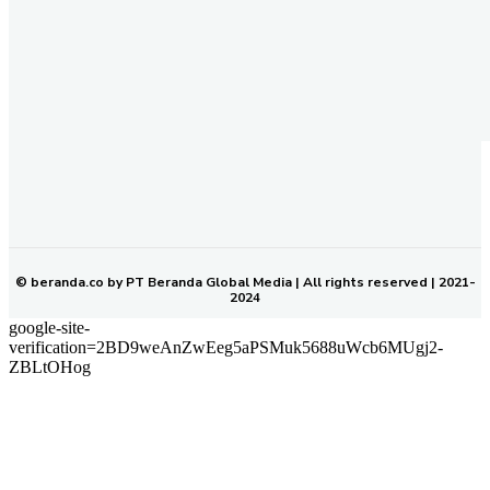
REDAKSI
PEDOMAN MEDIA SIBER
KODE ETIK JURNALISTIK
SOP PERLINDUNGAN WARTAWAN
NETWORK
BERANDA KALTIM
© beranda.co by PT Beranda Global Media | All rights reserved | 2021-
2024
google-site-
verification=2BD9weAnZwEeg5aPSMuk5688uWcb6MUgj2-
ZBLtOHog