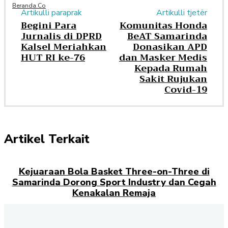
Beranda.co
Artikulli paraprak
Artikulli tjetër
Begini Para
Komunitas Honda
Jurnalis di DPRD
BeAT Samarinda
Kalsel Meriahkan
Donasikan APD
HUT RI ke-76
dan Masker Medis
Kepada Rumah
Sakit Rujukan
Covid-19
Artikel Terkait
Kejuaraan Bola Basket Three-on-Three di
Samarinda Dorong Sport Industry dan Cegah
Kenakalan Remaja
Pebalap Astra Honda Harumkan Nama
Indonesia di Thailand Talent Cup