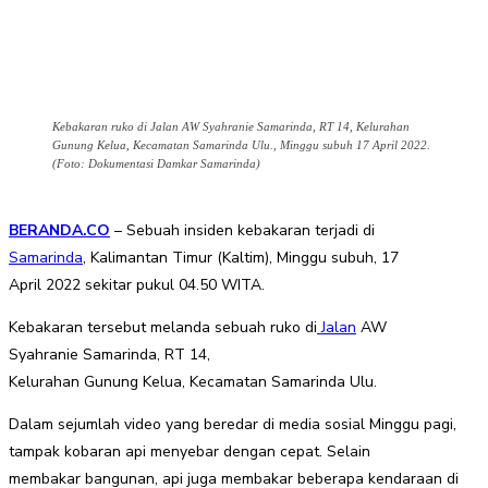
Kebakaran ruko di Jalan AW Syahranie Samarinda, RT 14, Kelurahan
Gunung Kelua, Kecamatan Samarinda Ulu., Minggu subuh 17 April 2022.
(Foto: Dokumentasi Damkar Samarinda)
BERANDA.CO
– Sebuah insiden kebakaran terjadi di
Samarinda
, Kalimantan Timur (Kaltim), Minggu subuh, 17
April 2022 sekitar pukul 04.50 WITA.
Kebakaran tersebut melanda sebuah ruko di
Jalan
AW
Syahranie Samarinda, RT 14,
Kelurahan Gunung Kelua, Kecamatan Samarinda Ulu.
Dalam sejumlah video yang beredar di media sosial Minggu pagi,
tampak kobaran api menyebar dengan cepat. Selain
membakar bangunan, api juga membakar beberapa kendaraan di