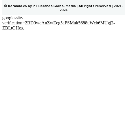
© beranda.co by PT Beranda Global Media | All rights reserved | 2021-
2024
google-site-
verification=2BD9weAnZwEeg5aPSMuk5688uWcb6MUgj2-
ZBLtOHog