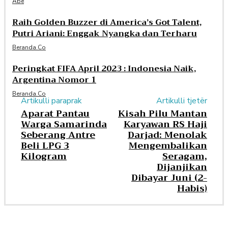
Abe
Raih Golden Buzzer di America’s Got Talent,
Putri Ariani: Enggak Nyangka dan Terharu
Beranda.co
Peringkat FIFA April 2023 : Indonesia Naik,
Argentina Nomor 1
Beranda.co
Artikulli paraprak
Artikulli tjetër
Aparat Pantau
Kisah Pilu Mantan
Warga Samarinda
Karyawan RS Haji
Seberang Antre
Darjad: Menolak
Beli LPG 3
Mengembalikan
Kilogram
Seragam,
Dijanjikan
Dibayar Juni (2-
Habis)