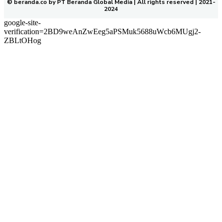
© beranda.co by PT Beranda Global Media | All rights reserved | 2021-
2024
google-site-
verification=2BD9weAnZwEeg5aPSMuk5688uWcb6MUgj2-
ZBLtOHog