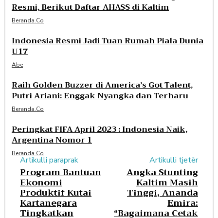
Resmi, Berikut Daftar AHASS di Kaltim
Beranda.co
Indonesia Resmi Jadi Tuan Rumah Piala Dunia
U17
Abe
Raih Golden Buzzer di America’s Got Talent,
Putri Ariani: Enggak Nyangka dan Terharu
Beranda.co
Peringkat FIFA April 2023 : Indonesia Naik,
Argentina Nomor 1
Beranda.co
Artikulli paraprak
Artikulli tjetër
Program Bantuan
Angka Stunting
Ekonomi
Kaltim Masih
Produktif Kutai
Tinggi, Ananda
Kartanegara
Emira:
Tingkatkan
“Bagaimana Cetak