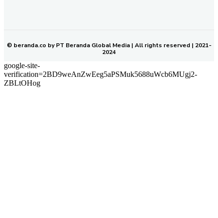
SOP PERLINDUNGAN WARTAWAN
NETWORK
BERANDA KALTIM
© beranda.co by PT Beranda Global Media | All rights reserved | 2021-
2024
google-site-
verification=2BD9weAnZwEeg5aPSMuk5688uWcb6MUgj2-
ZBLtOHog