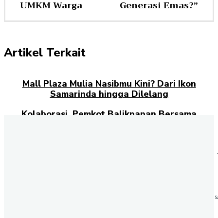
UMKM Warga
Generasi Emas?”
Artikel Terkait
Mall Plaza Mulia Nasibmu Kini? Dari Ikon
Samarinda hingga Dilelang
Kolaborasi, Pemkot Balikpapan Bersama
Hiekraf Gelar Dialog Publik
Berkendara saat Puasa? Astra Motor Kaltim
2 Bagikan Tips #Cari_Aman Agar Tidak
Oleng
Amizar Maas Siap Pertahankan Gelar di
Kompetisi Safety Riding Honda 2025
S