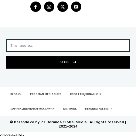
SEND
REDAKSI
PEDOMAN MEDIA SIBER
KODE ETIK JURNALISTIK
SOP PERLINDUNGAN WARTAWAN
NETWORK
BERANDA KALTIM
© beranda.co by PT Beranda Global Media | All rights reserved |
2021-2024
google-site-