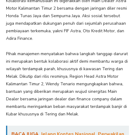
Kolaborasi kemanusiaan ini digerakkan oleh Main Dealer Astra
Motor Kalimantan Timur 2 bersama dengan jaringan diler resmi
Honda Tunas Jaya dan Sempurna Jaya. Aksi sosial tersebut
juga mendapatkan dukungan penuh dari sejumlah perusahaan
pembiayaan terkemuka, yakni FIF Astra, Oto Kredit Motor, dan
Adira Finance.
Pihak manajemen menyatakan bahwa langkah tanggap darurat
ini merupakan bentuk kolaborasi aktif demi membantu warga di
wilayah terdampak parah, khususnya di kawasan Tering dan
Melak. Dikutip dari rilis resminya, Region Head Astra Motor
Kalimantan Timur 2, Wendy Tenario mengungkapkan bahwa,
bantuan yang diberikan merupakan wujud sinergitas Main
Dealer bersama jaringan dealer dan finance company dalam
membantu meringankan beban masyarakat terdampak banjir di
Kubar khususnya di Tering dan Melak.
BACA JUGA
Jelang Kontes Nasional, Perwakilan