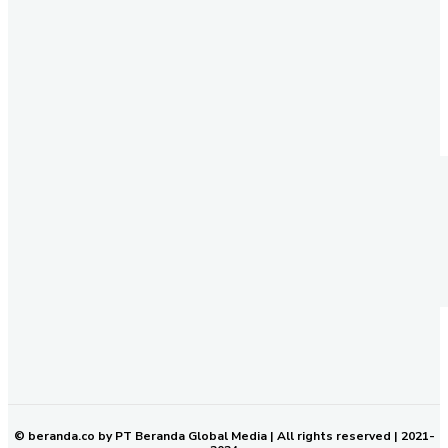
REDAKSI
PEDOMAN MEDIA SIBER
KODE ETIK JURNALISTIK
SOP PERLINDUNGAN WARTAWAN
NETWORK
BERANDA KALTIM
© beranda.co by PT Beranda Global Media | All rights reserved | 2021-