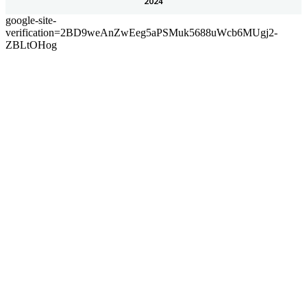
2024
google-site-
verification=2BD9weAnZwEeg5aPSMuk5688uWcb6MUgj2-
ZBLtOHog