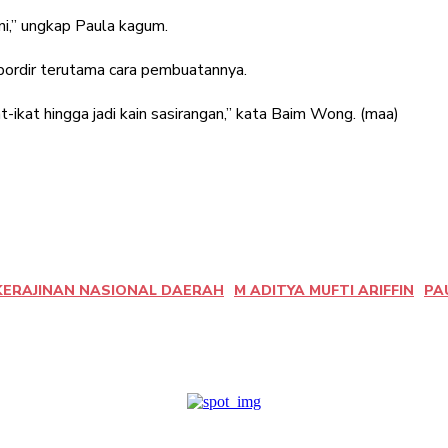
ni,” ungkap Paula kagum.
bordir terutama cara pembuatannya.
-ikat hingga jadi kain sasirangan,” kata Baim Wong. (maa)
ERAJINAN NASIONAL DAERAH
M ADITYA MUFTI ARIFFIN
PA
terest
WhatsApp