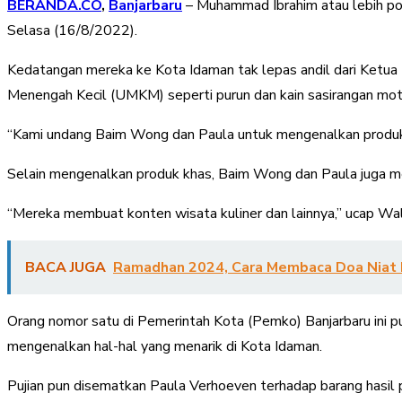
BERANDA.CO
,
Banjarbaru
– Muhammad Ibrahim atau lebih po
Selasa (16/8/2022).
Kedatangan mereka ke Kota Idaman tak lepas andil dari Ketua
Menengah Kecil (UMKM) seperti purun dan kain sasirangan motif
“Kami undang Baim Wong dan Paula untuk mengenalkan produk U
Selain mengenalkan produk khas, Baim Wong dan Paula juga me
“Mereka membuat konten wisata kuliner dan lainnya,” ucap Wali
BACA JUGA
Ramadhan 2024, Cara Membaca Doa Niat 
Orang nomor satu di Pemerintah Kota (Pemko) Banjarbaru ini p
mengenalkan hal-hal yang menarik di Kota Idaman.
Pujian pun disematkan Paula Verhoeven terhadap barang hasil p