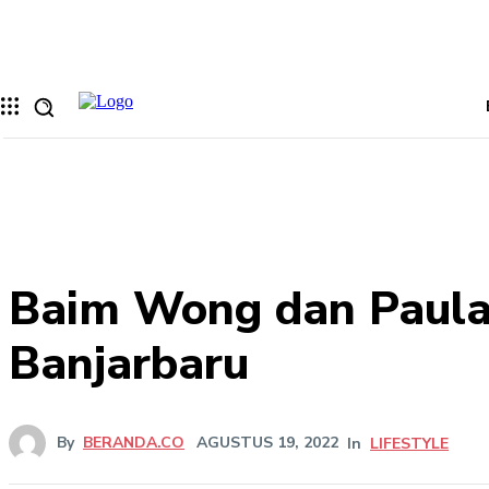
Memulihkan kata sandi anda
email Anda
Sebuah kata sandi akan dikirimkan ke email Anda.
Baim Wong dan Paula
Banjarbaru
By
BERANDA.CO
AGUSTUS 19, 2022
In
LIFESTYLE