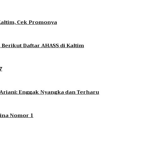
Kaltim, Cek Promonya
Berikut Daftar AHASS di Kaltim
7
i Ariani: Enggak Nyangka dan Terharu
ntina Nomor 1