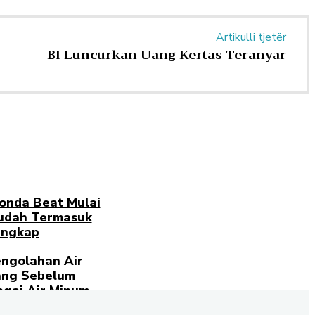
Artikulli tjetër
BI Luncurkan Uang Kertas Teranyar
onda Beat Mulai
Sudah Termasuk
engkap
ngolahan Air
ng Sebelum
gai Air Minum