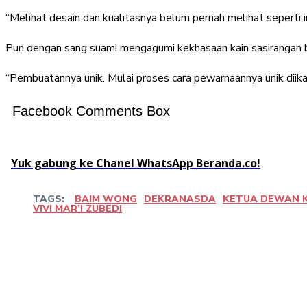
“Melihat desain dan kualitasnya belum pernah melihat seperti i
Pun dengan sang suami mengagumi kekhasaan kain sasirangan 
“Pembuatannya unik. Mulai proses cara pewarnaannya unik diikat
Facebook Comments Box
Yuk gabung ke Chanel WhatsApp Beranda.co!
TAGS:
BAIM WONG
DEKRANASDA
KETUA DEWAN K
VIVI MAR’I ZUBEDI
Bagikan
Facebook
Twitter
Pin