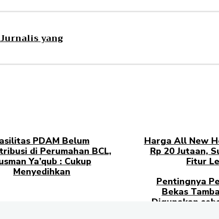
Jurnalis yang
asilitas PDAM Belum
Harga All New H
tribusi di Perumahan BCL,
Rp 20 Jutaan, 
usman Ya’qub : Cukup
Fitur L
Menyedihkan
Pentingnya Pe
Bekas Tamba
Digunakan seba