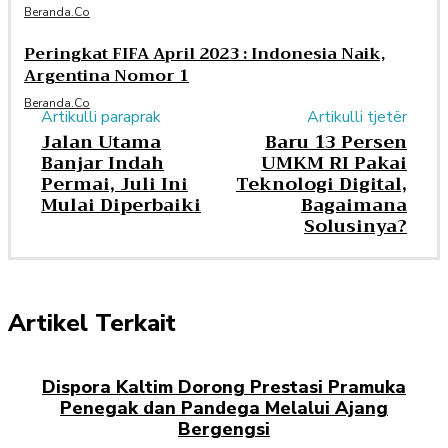
Beranda.co
Peringkat FIFA April 2023 : Indonesia Naik,
Argentina Nomor 1
Beranda.co
Artikulli paraprak
Artikulli tjetër
Jalan Utama
Baru 13 Persen
Banjar Indah
UMKM RI Pakai
Permai, Juli Ini
Teknologi Digital,
Mulai Diperbaiki
Bagaimana
Solusinya?
Artikel Terkait
Dispora Kaltim Dorong Prestasi Pramuka
Penegak dan Pandega Melalui Ajang
Bergengsi