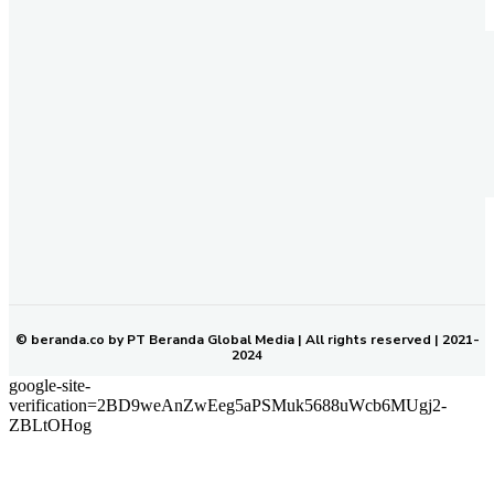
REDAKSI
PEDOMAN MEDIA SIBER
KODE ETIK JURNALISTIK
SOP PERLINDUNGAN WARTAWAN
NETWORK
BERANDA KALTIM
© beranda.co by PT Beranda Global Media | All rights reserved | 2021-
2024
google-site-
verification=2BD9weAnZwEeg5aPSMuk5688uWcb6MUgj2-
ZBLtOHog