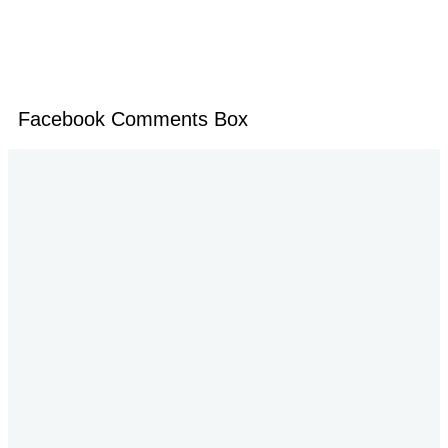
Facebook Comments Box
Jalan P. Suryanata Komplek Sekumpul Hill RT. 14 Kelurahan Bukit Pinang, Kecamatan Samarinda Ulu
Kota Samarinda Kalimantan Timur | Telepon : 0852-4906-6678 | Iklan : berandadotco@gmail.com |
Rilis dan Hak Jawab : redaksiberanda.co@gmail.com
Yuk Ikuti Kami