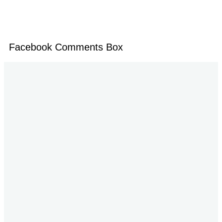
Facebook Comments Box
Jalan P. Suryanata Komplek Sekumpul Hill RT. 14 Kelurahan Bukit Pinang, Kecamatan Samarinda Ulu
Kota Samarinda Kalimantan Timur | Telepon : 0852-4906-6678 | Iklan : berandadotco@gmail.com |
Rilis dan Hak Jawab : redaksiberanda.co@gmail.com
Yuk Ikuti Kami