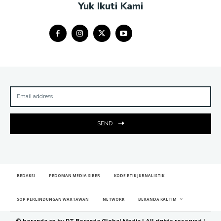
Yuk Ikuti Kami
SEND
REDAKSI
PEDOMAN MEDIA SIBER
KODE ETIK JURNALISTIK
SOP PERLINDUNGAN WARTAWAN
NETWORK
BERANDA KALTIM
© beranda.co by PT Beranda Global Media | All rights reserved |