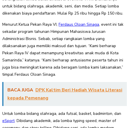
untuk bidang olahraga, akademik, seni, dan media. Setiap lomba
dikenakan biaya pendaftaran. Mulai Rp 25 ribu hingga Rp 150 ribu.
Menurut Ketua Pekan Raya VI,
Ferdaus Oloan Sinaga
, event ini tak
sekadar program tahunan Himpunan Mahasiswa Jurusan
Administrasi Bisnis. Sebab, setiap rangkaian lomba yang
dilaksanakan juga memiliki maksud dan tujuan. “Kami berharap
Pekan Raya IV dapat menampung kreativitas anak muda di Kota
Samarinda,” katanya. “Kami berharap antusiasme peserta tahun ini
juga bisa meningkat karena ada beragam lomba kami laksanakan,”
timpal Ferdaus Oloan Sinaga.
BACA JUGA
DPK Kaltim Beri Hadiah Wisata Literasi
kepada Pemenang
Untuk lomba bidang olahraga, ada futsal, basket, badminton, dan
eSport
. Dibidang akademik, ada lomba typing speed, master of
ceremony, dan story telling. Dibidang seni, ada lomba modern