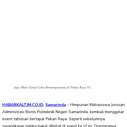
Jago Main Futsal Coba Kemampuanmu di Pekan Raya VI.
HABARKALTIM.CO.ID
,
Samarinda
– Himpunan Mahasiswa Jurusan
Administrasi Bisnis Politeknik Negeri Samarinda, kembali menggelar
event tahunan bertajuk Pekan Raya. Seperti sebelumnya,
serangkaian lomba bakal dihelat di event ke VI ini. Diantaranya