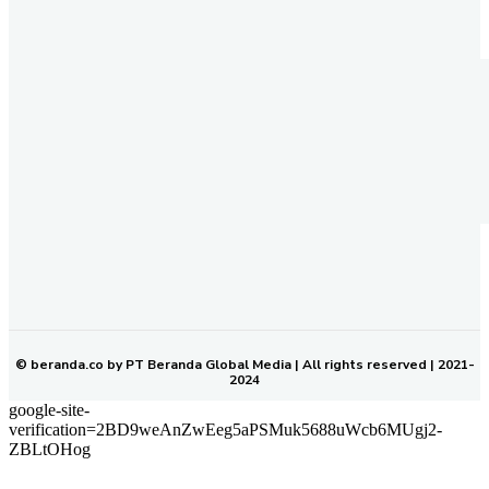
REDAKSI
PEDOMAN MEDIA SIBER
KODE ETIK JURNALISTIK
SOP PERLINDUNGAN WARTAWAN
NETWORK
BERANDA KALTIM
© beranda.co by PT Beranda Global Media | All rights reserved | 2021-
2024
google-site-
verification=2BD9weAnZwEeg5aPSMuk5688uWcb6MUgj2-
ZBLtOHog