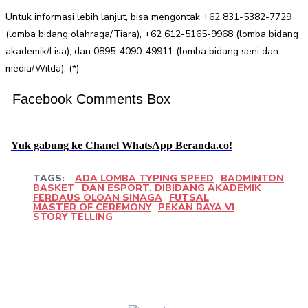
Untuk informasi lebih lanjut, bisa mengontak +62 831-5382-7729
(lomba bidang olahraga/Tiara), +62 612-5165-9968 (lomba bidang
akademik/Lisa), dan 0895-4090-49911 (lomba bidang seni dan
media/Wilda). (*)
Facebook Comments Box
Yuk gabung ke Chanel WhatsApp Beranda.co!
TAGS:
ADA LOMBA TYPING SPEED
BADMINTON
BASKET
DAN ESPORT. DIBIDANG AKADEMIK
FERDAUS OLOAN SINAGA
FUTSAL
MASTER OF CEREMONY
PEKAN RAYA VI
STORY TELLING
Facebook
Twitter
Pinterest
WhatsApp