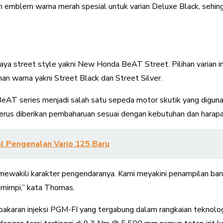
n emblem warna merah spesial untuk varian Deluxe Black, se
gaya street style yakni New Honda BeAT Street. Pilihan varian in
ihan warna yakni Street Black dan Street Silver.
AT series menjadi salah satu sepeda motor skutik yang digun
 terus diberikan pembaharuan sesuai dengan kebutuhan dan harap
al Pengenalan Vario 125 Baru
ewakili karakter pengendaranya. Kami meyakini penampilan baru
 mimpi,” kata Thomas.
karan injeksi PGM-FI yang tergabung dalam rangkaian teknolo