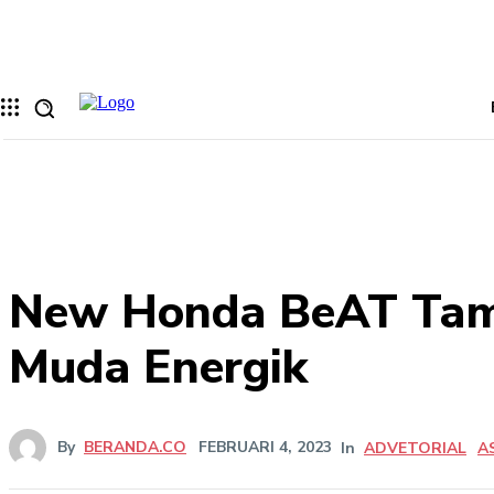
Memulihkan kata sandi anda
email Anda
Sebuah kata sandi akan dikirimkan ke email Anda.
New Honda BeAT Tamp
Muda Energik
By
BERANDA.CO
FEBRUARI 4, 2023
In
ADVETORIAL
A