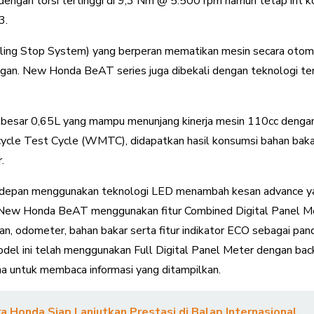
ngan torsi tertinggi di 9,3 Nm @ 5.500 rpm namun tetap irit ko
3.
ling Stop System) yang berperan mematikan mesin secara otoma
gkungan. New Honda BeAT series juga dibekali dengan teknologi 
esar 0,65L yang mampu menunjang kinerja mesin 110cc dengan m
ycle Test Cycle (WMTC), didapatkan hasil konsumsi bahan bakar
.
epan menggunakan teknologi LED menambah kesan advance ya
New Honda BeAT menggunakan fitur Combined Digital Panel Met
n, odometer, bahan bakar serta fitur indikator ECO sebagai pan
el ini telah menggunakan Full Digital Panel Meter dengan bac
a untuk membaca informasi yang ditampilkan.
Honda Siap Lanjutkan Prestasi di Balap Internasional