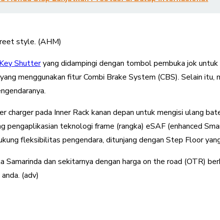
treet style. (AHM)
Key Shutter
yang didampingi dengan tombol pembuka jok untu
ang menggunakan fitur Combi Brake System (CBS). Selain itu, m
engendaranya.
r charger pada Inner Rack kanan depan untuk mengisi ulang ba
ung pengaplikasian teknologi frame (rangka) eSAF (enhanced Sma
ukung fleksibilitas pengendara, ditunjang dengan Step Floor ya
amarinda dan sekitarnya dengan harga on the road (OTR) berkisa
anda. (adv)