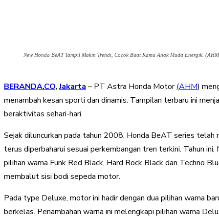
New Honda BeAT Tampil Makin Trendi, Cocok Buat Kamu Anak Muda Energik. (AHM
BERANDA.CO
,
Jakarta
– PT Astra Honda Motor
(AHM
) men
menambah kesan sporti dan dinamis. Tampilan terbaru ini men
beraktivitas sehari-hari.
Sejak diluncurkan pada tahun 2008, Honda BeAT series telah m
terus diperbaharui sesuai perkembangan tren terkini. Tahun ini
pilihan warna Funk Red Black, Hard Rock Black dan Techno Blue
membalut sisi bodi sepeda motor.
Pada type Deluxe, motor ini hadir dengan dua pilihan warna b
berkelas. Penambahan warna ini melengkapi pilihan warna Delu