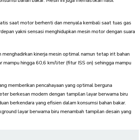
nsumsi bahan bakar. Mesin ini juga memastikan hasil
tis saat motor berhenti dan menyala kembali saat tuas gas
terdepan yakni sensasi menghidupkan mesin motor dengan suara
enghadirkan kinerja mesin optimal namun tetap irit bahan
 mampu hingga 60,6 km/liter (fitur ISS on) sehingga mampu
ng memberikan pencahayaan yang optimal berguna
er berkesan modern dengan tampilan layar berwarna biru
duan berkendara yang efisien dalam konsumsi bahan bakar.
kground layar berwarna biru menambah tampilan desain yang