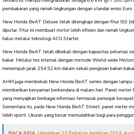
terbaru ini, mampu menghasilkan tenaga 6,6 kW @ 7.500 rpm de
pembakaran yang ramah lingkungan dengan standar emisi Euro 
New Honda BeAT Deluxe telah dilengkapi dengan fitur ISS (Id
diputar. Fitur ini membuat motor lebih efisien dan ramah lin
halus melalui teknologi ACG Starter.
New Honda BeAT telah dibekali dengan kapasitas pelumas seb
bakar. Melalui tes internal dengan metode World-wide Motorc
menempuh jarak 254,52 km dalam sekali pengisian bahan bakar
AHM juga membekali New Honda BeAT series dengan lampu d
memberikan kenyaman berkendara di malam hari. Panel meter 
yang menyajikan berbagai informasi termasuk penunjuk kecepata
Sementara itu, pada New Honda BeAT Street, panel meter mod
lebih sporti. Ukuran yang besar memudahkan bagi para penggun
BACA JUGA
Umumkan 11 Pebalap Andalan 2024, Astra 