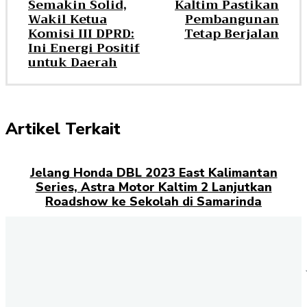
Semakin Solid,
Kaltim Pastikan
Wakil Ketua
Pembangunan
Komisi III DPRD:
Tetap Berjalan
Ini Energi Positif
untuk Daerah
Artikel Terkait
Jelang Honda DBL 2023 East Kalimantan
Series, Astra Motor Kaltim 2 Lanjutkan
Roadshow ke Sekolah di Samarinda
Akhmed Reza Fachlevi Desak Perbaikan
Jalan Longsor di Kaltim: Jangan Sampai
Masyarakat Jadi Korban
Start dari Barisan Belakang, Arbi Sukses
Finis 11 Besar di JuniorGP Aragon