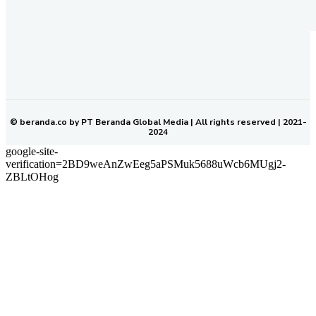
REDAKSI
PEDOMAN MEDIA SIBER
KODE ETIK JURNALISTIK
SOP PERLINDUNGAN WARTAWAN
NETWORK
BERANDA KALTIM
© beranda.co by PT Beranda Global Media | All rights reserved | 2021-
2024
google-site-
verification=2BD9weAnZwEeg5aPSMuk5688uWcb6MUgj2-
ZBLtOHog