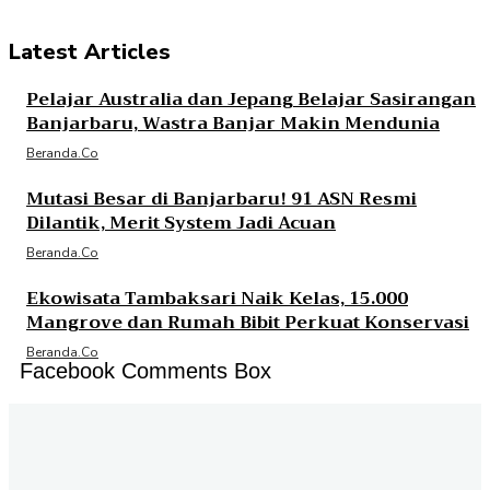
Latest Articles
Pelajar Australia dan Jepang Belajar Sasirangan
Banjarbaru, Wastra Banjar Makin Mendunia
Beranda.co
Mutasi Besar di Banjarbaru! 91 ASN Resmi
Dilantik, Merit System Jadi Acuan
Beranda.co
Ekowisata Tambaksari Naik Kelas, 15.000
Mangrove dan Rumah Bibit Perkuat Konservasi
Beranda.co
Facebook Comments Box
Jalan P. Suryanata Komplek Sekumpul Hill RT. 14 Kelurahan Bukit Pinang, Kecamatan Samarinda Ulu