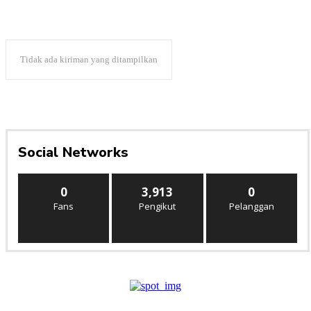
Tidak ada kiriman yang ditampilkan
Social Networks
0
3,913
0
Fans
Pengikut
Pelanggan