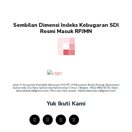
Sembilan Dimensi Indeks Kebugaran SDI
Resmi Masuk RPJMN
Jalan P. Suryanata Komplek Sekumpul Hill RT. 14 Kelurahan Bukit Pinang, Kecamatan
Samarinda Ulu Kota Samarinda Kalimantan Timur | Telepon : 0852-4906-6678 | Iklan :
berandadotco@gmail.com | Rilis dan Hak Jawab : redaksiberanda.co@gmail.com
Yuk Ikuti Kami