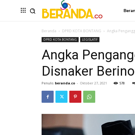
Bera
Beranda
DPRD KOTA BONTANG
Angka Penganggu
DPRD KOTA BONTANG
LEGISLATIF
Angka Pengangg
Disnaker Berino
Penulis
beranda.co
-
Oktober 27, 2021
578