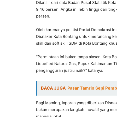
Dilansir dari data Badan Pusat Statistik Kot
9,46 persen. Angka ini lebih tinggi dari ti
persen.
Oleh karenanya politisi Partai Demokrasi I
Disnaker Kota Bontang untuk merancang ker
skill dan soft skill SDM di Kota Bontang khus
“Permintaan ini bukan tanpa alasan. Kota B
Liquefied Natural Gas, Pupuk Kaltimantan T
pengangguran justru naik?” katanya.
BACA JUGA
Pasar Tamrin Sepi Pemb
Bagi Maming, laporan yang diberikan Disna
bukan merupakan langkah inovatif yang m
manusia lokal.