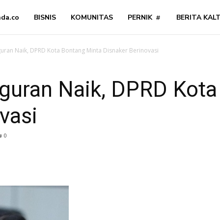
nda.co
BISNIS
KOMUNITAS
PERNIK
BERITA KAL
ran Naik, DPRD Kota Bontang Minta Disnaker Berinovasi
uran Naik, DPRD Kota
vasi
0